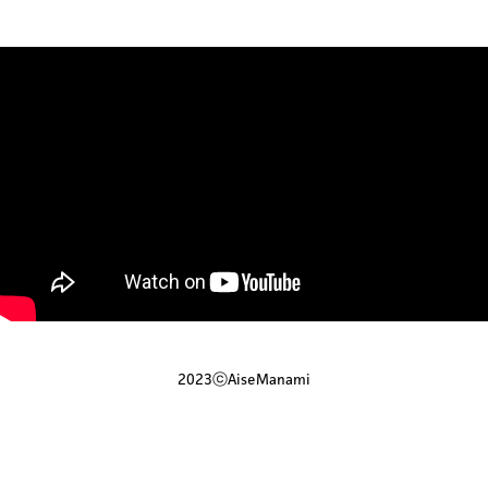
2023ⓒAiseManami